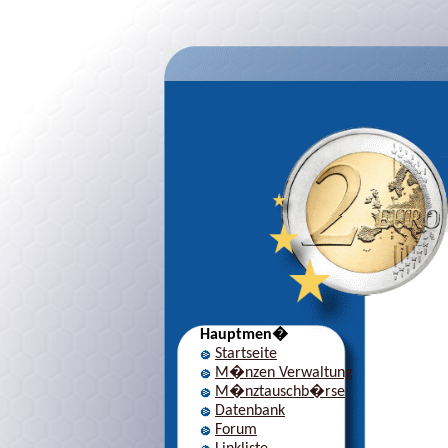
Hauptmen�
Startseite
M�nzen Verwaltung
M�nztauschb�rse
Datenbank
Forum