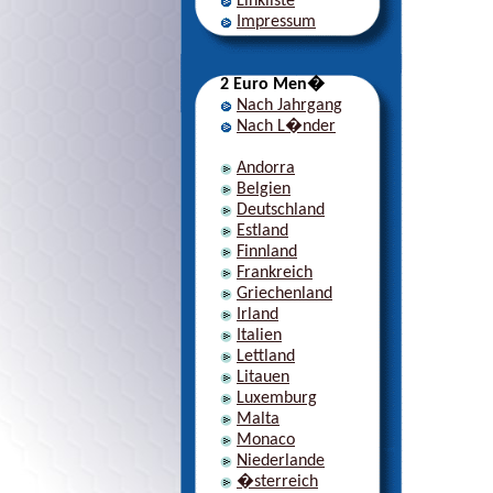
Linkliste
Impressum
2 Euro Men�
Nach Jahrgang
Nach L�nder
Andorra
Belgien
Deutschland
Estland
Finnland
Frankreich
Griechenland
Irland
Italien
Lettland
Litauen
Luxemburg
Malta
Monaco
Niederlande
�sterreich