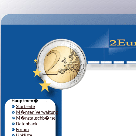
Hauptmen�
Startseite
M�nzen Verwaltung
M�nztauschb�rse
Datenbank
Forum
Linkliste