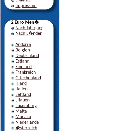
Linkliste
Impressum
2 Euro Men�
Nach Jahrgang
Nach L�nder
Andorra
Belgien
Deutschland
Estland
Finnland
Frankreich
Griechenland
Irland
Italien
Lettland
Litauen
Luxemburg
Malta
Monaco
Niederlande
�sterreich