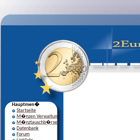
Hauptmen�
Startseite
M�nzen Verwaltung
M�nztauschb�rse
Datenbank
Forum