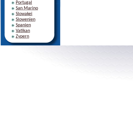
Portugal
San Marino
Slowakei
Slowenien
Spanien
Vatikan
Zypern